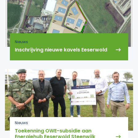
Nieuws
Inschrijving nieuwe kavels Eeserwold
Nieuws
Toekenning OWE-subsidie aan
Energiehub Eeserwold Steenwijk