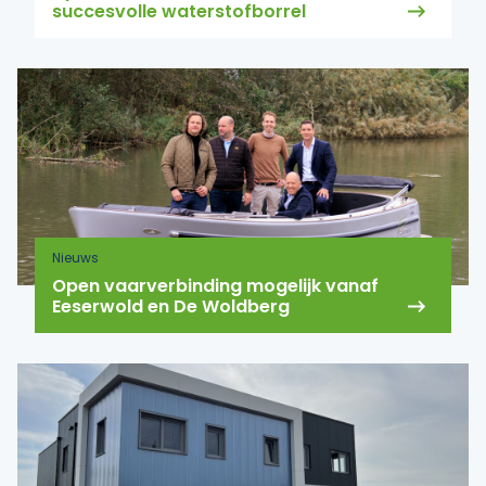
succesvolle waterstofborrel
Nieuws
Open vaarverbinding mogelijk vanaf
Eeserwold en De Woldberg