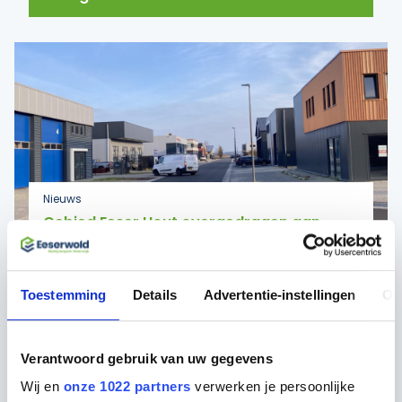
Nieuws
Gebied Eeser Hout overgedragen aan
gemeente
Toestemming
Details
Advertentie-instellingen
Ov
Verantwoord gebruik van uw gegevens
Wij en
onze 1022 partners
verwerken je persoonlijke