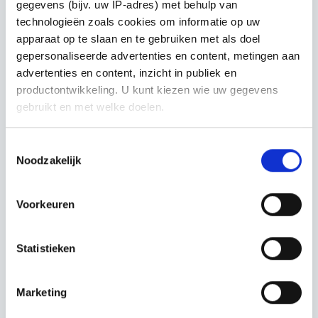
gegevens (bijv. uw IP-adres) met behulp van
technologieën zoals cookies om informatie op uw
Nieuws
apparaat op te slaan en te gebruiken met als doel
Inschrijving nieuwe kavels Eeserwold
gepersonaliseerde advertenties en content, metingen aan
advertenties en content, inzicht in publiek en
productontwikkeling. U kunt kiezen wie uw gegevens
gebruikt en met welke doelen.
Als u het toestaat, willen we ook graag:
Toestemmingsselectie
Noodzakelijk
Informatie verzamelen over uw geografische
locatie, die tot een paar meter nauwkeurig kan zijn
Uw apparaat identificeren door het actief te
Voorkeuren
scannen op specifieke eigenschappen (fingerprinting)
Nieuws
Lees meer over hoe uw persoonlijke gegevens worden
Toekenning OWE-subsidie aan
Statistieken
verwerkt en stel uw voorkeuren in het
detailgedeelte
in.
Energiehub Eeserwold Steenwijk
U kunt uw toestemming op elk moment wijzigen of
intrekken in de Cookieverklaring.
Marketing
We gebruiken cookies om content en advertenties te