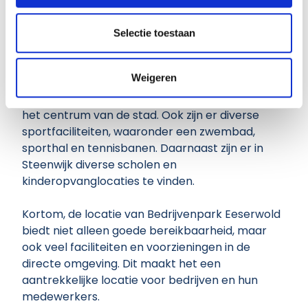
Steenwijk: volop voorzieningen voor
partners voor social media, adverteren en analyse. Deze
ondernemers en medewerkers
partners kunnen deze gegevens combineren met andere
Selectie toestaan
informatie die u aan ze heeft verstrekt of die ze hebben
Steenwijk is een aantrekkelijke en bruisende stad
verzameld op basis van uw gebruik van hun services.
Weigeren
met veel voorzieningen en faciliteiten. Er zijn
diverse restaurants, cafés en winkels te vinden in
het centrum van de stad. Ook zijn er diverse
sportfaciliteiten, waaronder een zwembad,
sporthal en tennisbanen. Daarnaast zijn er in
Steenwijk diverse scholen en
kinderopvanglocaties te vinden.
Kortom, de locatie van Bedrijvenpark Eeserwold
biedt niet alleen goede bereikbaarheid, maar
ook veel faciliteiten en voorzieningen in de
directe omgeving. Dit maakt het een
aantrekkelijke locatie voor bedrijven en hun
medewerkers.