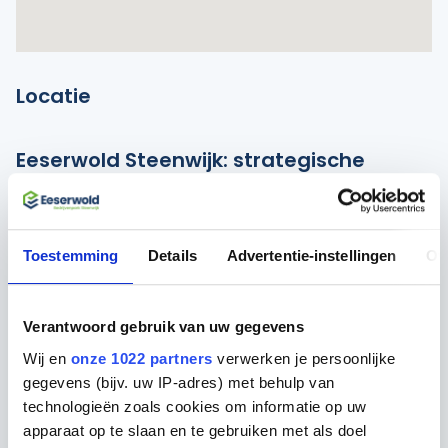
Locatie
Eeserwold Steenwijk: strategische
locatie voor uw bedrijf
Bedrijvenpark Eeserwold Steenwijk is een ideale
vestigingslocatie. Dankzij de directe ligging aan de
Toestemming
Details
Advertentie-instellingen
Ov
oprit naar de A32 bent u binnen een half uur in
steden als Zwolle, Heerenveen en Leeuwarden. Ook
steden als Groningen, Almelo en Apeldoorn zijn
Verantwoord gebruik van uw gegevens
binnen een uur rijden te bereiken.
Wij en
onze 1022 partners
verwerken je persoonlijke
gegevens (bijv. uw IP-adres) met behulp van
Daarnaast is Steenwijk goed bereikbaar met het
technologieën zoals cookies om informatie op uw
openbaar vervoer. Het treinstation heeft een P+R en
apparaat op te slaan en te gebruiken met als doel
fietsenstalling waar u de eerste 24 uur gratis kunt