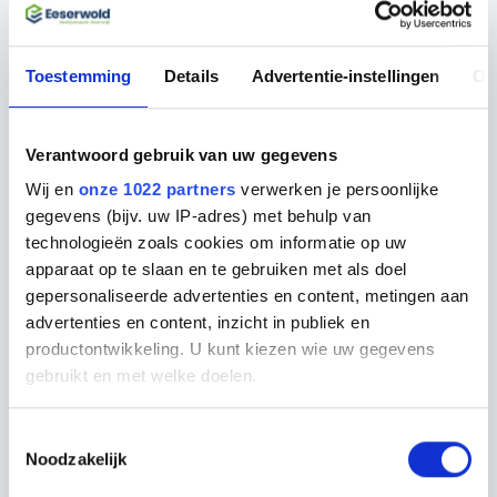
bedrijven?
Hoe kom ik meer te weten over het
Toestemming
Details
Advertentie-instellingen
Ov
vergunningsproces?
Verantwoord gebruik van uw gegevens
Hoe dicht bij de snelweg A32 ligt
Eeserwold?
Wij en
onze 1022 partners
verwerken je persoonlijke
gegevens (bijv. uw IP-adres) met behulp van
Zijn er nog kavels beschikbaar op
technologieën zoals cookies om informatie op uw
Bedrijvenpark Eeserwold?
apparaat op te slaan en te gebruiken met als doel
gepersonaliseerde advertenties en content, metingen aan
advertenties en content, inzicht in publiek en
Welke bedrijven zijn er momenteel
productontwikkeling. U kunt kiezen wie uw gegevens
gevestigd op Bedrijvenpark Eeserwold?
gebruikt en met welke doelen.
Wat is de maximale bouwhoogte op
Als u het toestaat, willen we ook graag:
Toestemmingsselectie
Bedrijvenpark Eeserwold?
Noodzakelijk
Informatie verzamelen over uw geografische
locatie, die tot een paar meter nauwkeurig kan zijn