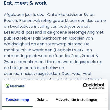
Eat, meet & work
Afgelopen jaar is door Ontwikkeladviseur BV en
Roelofs Planontwikkeling gewerkt aan een duurzame
en kwalitatieve invulling van bedrijventerrein
Eeserwold, passend in de groene leefomgeving met
publiektrekkers als Giethoorn en Koloniën van
Weldadigheid op een steenworp afstand. De
mobiliteitshub wordt een (flexibele) werk- en
ontmoetingsplek waar de functies 2eat, 2meet &
2work samenkomen. Hiermee wordt ingespeeld op
de huidige bereikbaarheids- en
duurzaamheidsvraagstukken. Daar waar veel
reizigers elkaar ontmoeten is het vestigingsklimaat
voor ondernemers uitermate aantrekkelijk, zo is de
insteek. De plannen sluiten aan op de strategie van
Scheybeeck om te investeren in aantrekkelijke
Toestemming
Details
Advertentie-instellingen
Ov
vastgoedprojecten op strategische locaties, met als
doel duurzaam vastgoed te ontwikkelen, zodat