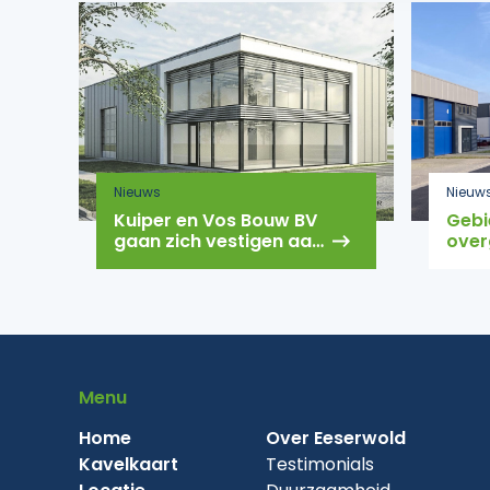
Nieuws
Nieuw
Kuiper en Vos Bouw BV
Gebi
gaan zich vestigen aan
over
de Eeser Gaard
gem
Menu
Home
Over Eeserwold
Kavelkaart
Testimonials