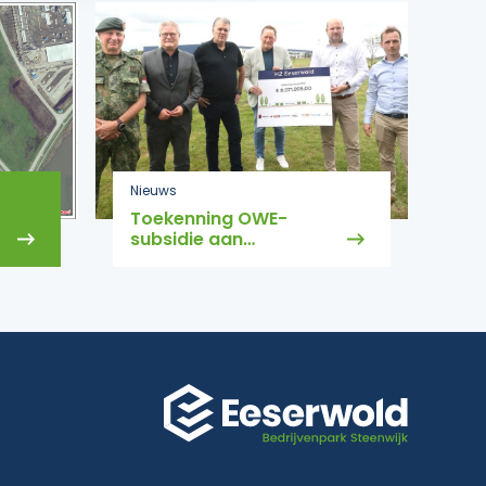
Nieuws
Toekenning OWE-
subsidie aan
Energiehub Eeserwold
Steenwijk