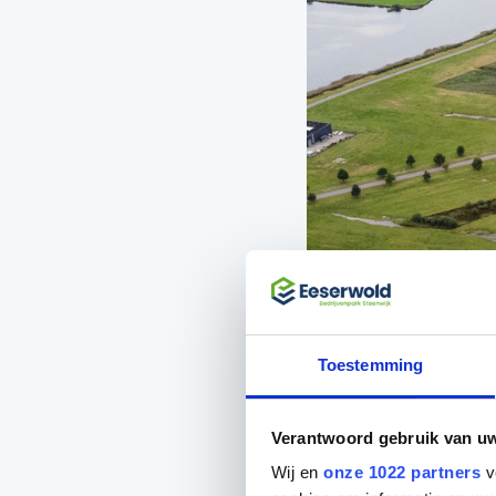
Op bedrijvenpark
Eesveenseweg is
beschikbaar zijn
Toestemming
woon-werkwoning
Vrij wonen én een kan
Verantwoord gebruik van u
bedrijvenpark Eeserw
Wij en
onze 1022 partners
v
1840 m2 en 1888 m2. De