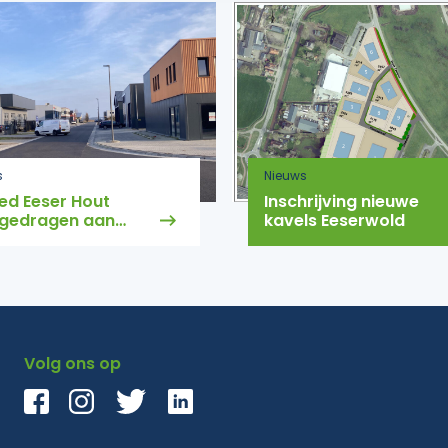
s
Nieuws
ed Eeser Hout
Inschrijving nieuwe
gedragen aan
kavels Eeserwold
eente
Volg ons op