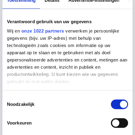
Toestemming
Details
Advertentie-instellingen
Ov
Naar verwachting is het complex van 36 boxen in
oktober 2021 gereed.
Verantwoord gebruik van uw gegevens
Lees hier meer over de bouw van FlexGarage
Wij en
onze 1022 partners
verwerken je persoonlijke
gegevens (bijv. uw IP-adres) met behulp van
technologieën zoals cookies om informatie op uw
Deel bericht:
apparaat op te slaan en te gebruiken met als doel
gepersonaliseerde advertenties en content, metingen aan
advertenties en content, inzicht in publiek en
Gerelateerd nieuws
productontwikkeling. U kunt kiezen wie uw gegevens
gebruikt en met welke doelen.
Als u het toestaat, willen we ook graag:
Toestemmingsselectie
Noodzakelijk
Informatie verzamelen over uw geografische
locatie, die tot een paar meter nauwkeurig kan zijn
Uw apparaat identificeren door het actief te
Voorkeuren
scannen op specifieke eigenschappen (fingerprinting)
Lees meer over hoe uw persoonlijke gegevens worden