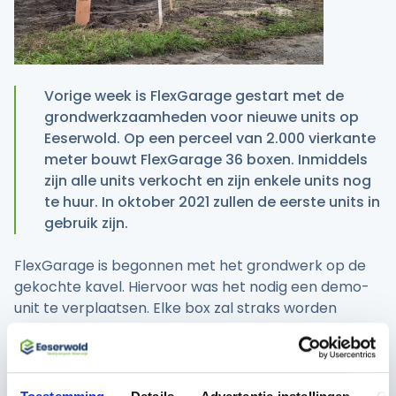
Vorige week is FlexGarage gestart met de
grondwerkzaamheden voor nieuwe units op
Eeserwold. Op een perceel van 2.000 vierkante
meter bouwt FlexGarage 36 boxen. Inmiddels
zijn alle units verkocht en zijn enkele units nog
te huur. In oktober 2021 zullen de eerste units in
gebruik zijn.
FlexGarage is begonnen met het grondwerk op de
gekochte kavel. Hiervoor was het nodig een demo-
unit te verplaatsen. Elke box zal straks worden
voorzien van noodzakelijke faciliteiten als water,
stroomaansluiting, verlichting en internet. Centraal
krijgt het te ontwikkelen ‘Flexpark’ sanitaire
voorzieningen (toilet, wastafel en uitstortgootsteen).