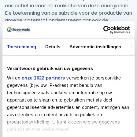
ons actief in voor de realisatie van deze energiehub.
De toekenning van de subsidie voor de productie van
groene waterstof onderstreept dat ook de
Rijksoverheid de toegevoegde waarde van dit
project erkent. Dankzij deze financiële bijdrage komt
de verwezenlijking van de Energiehub Eeserwold
Toestemming
Details
Advertentie-instellingen
Ov
weer een stap dichterbij.”
Netcongestie
Verantwoord gebruik van uw gegevens
Een energiehub heeft meerdere voordelen,
Wij en
onze 1022 partners
verwerken je persoonlijke
waaronder netcongestie bestrijden. Netcongestie is
gegevens (bijv. uw IP-adres) met behulp van
ook in de gemeente Steenwijkerland actueel.
technologieën zoals cookies om informatie op uw
Daarom ontwikkelt de coalitie deze slimme
apparaat op te slaan en te gebruiken met als doel
energiehub die zorgt voor een efficiënte uitwisseling
gepersonaliseerde advertenties en content, metingen aan
van duurzame energiestromen en een optimale
advertenties en content, inzicht in publiek en
afstemming tussen vraag en aanbod. Deze hub
productontwikkeling. U kunt kiezen wie uw gegevens
wordt gecombineerd met energieopslag in de vorm
gebruikt en met welke doelen.
van accu’s en waterstof.