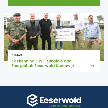
Nieuws
Toekenning OWE-subsidie aan
Energiehub Eeserwold Steenwijk