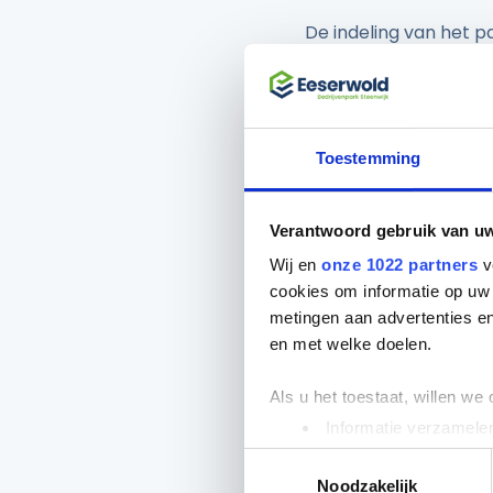
De indeling van het p
op het bedrijvenpark 
Keurmerk Veilig Ond
opgeslagen bij en ve
Toestemming
Kentekenregistr
Bedrijvenpark Eeserw
Verantwoord gebruik van u
Kentekenregistratiec
Wij en
onze 1022 partners
v
Eesveenseweg 24/7 i
cookies om informatie op uw 
diverse bestanden wa
metingen aan advertenties en
actie vragen. Maar o
en met welke doelen.
bijvoorbeeld aan voert
observant bij Veneber
Als u het toestaat, willen we
inschakelt.
Informatie verzamelen
Dôme-camera’
Uw apparaat identific
Toestemmingsselectie
Lees meer over hoe uw perso
Noodzakelijk