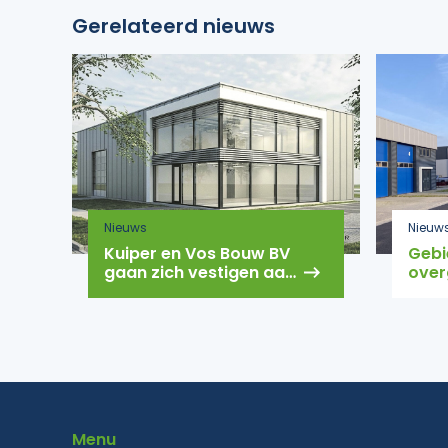
Gerelateerd nieuws
Nieuws
Nieuw
Kuiper en Vos Bouw BV
Gebi
gaan zich vestigen aan
over
de Eeser Gaard
gem
Menu