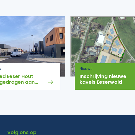
s
Nieuws
ed Eeser Hout
Inschrijving nieuwe
gedragen aan
kavels Eeserwold
eente
Volg ons op