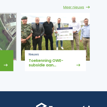
Meer nieuws
Nieuws
Toekenning OWE-
subsidie aan
Energiehub Eeserwold
Steenwijk